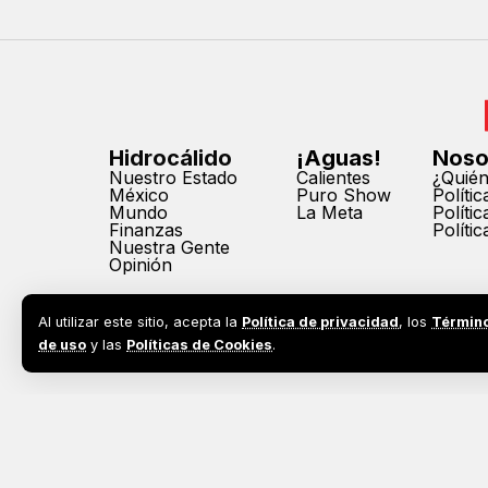
Hidrocálido
¡Aguas!
Noso
Nuestro Estado
Calientes
¿Quié
México
Puro Show
Políti
Mundo
La Meta
Políti
Finanzas
Políti
Nuestra Gente
Opinión
Al utilizar este sitio, acepta la
Política de privacidad
, los
Términ
de uso
y las
Políticas de Cookies
.
2026©
Todos los derechos reservados. Prohibida la reprodu