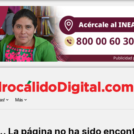
as!
Más
.. La página no ha sido encon