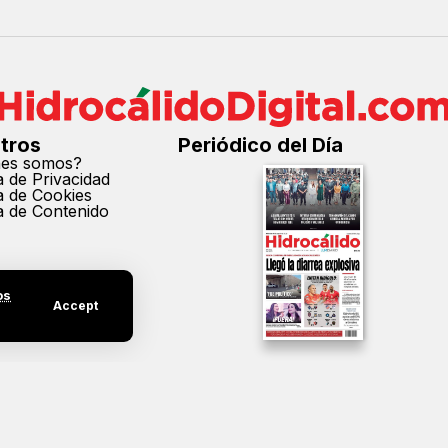
tros
Periódico del Día
nes somos?
ca de Privacidad
ca de Cookies
ca de Contenido
os
Accept
cción parcial o total de los contenidos de este sitio sin el permiso expreso