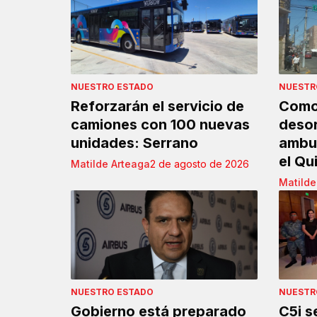
NUESTRO ESTADO
NUESTR
Reforzarán el servicio de
Como 
camiones con 100 nuevas
deso
unidades: Serrano
ambul
el Q
Matilde Arteaga
2 de agosto de 2026
Matilde
NUESTRO ESTADO
NUESTR
Gobierno está preparado
C5i s