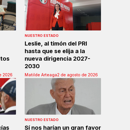
NUESTRO ESTADO
Leslie, al timón del PRI
hasta que se elija a la
ltos
nueva dirigencia 2027-
2030
e 2026
Matilde Arteaga
2 de agosto de 2026
NUESTRO ESTADO
ías
Sí nos harían un gran favor