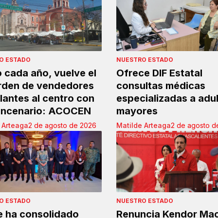
O ESTADO
NUESTRO ESTADO
cada año, vuelve el
Ofrece DIF Estatal
rden de vendedores
consultas médicas
antes al centro con
especializadas a adu
uincenario: ACOCEN
mayores
 Arteaga
2 de agosto de 2026
Matilde Arteaga
2 de agosto d
O ESTADO
NUESTRO ESTADO
e ha consolidado
Renuncia Kendor Mac