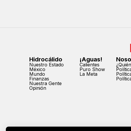
Hidrocálido
¡Aguas!
Noso
Nuestro Estado
Calientes
¿Quié
México
Puro Show
Políti
Mundo
La Meta
Políti
Finanzas
Políti
Nuestra Gente
Opinión