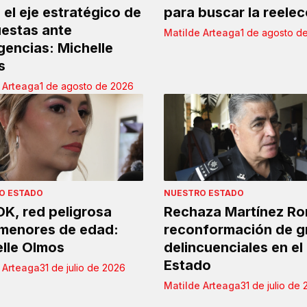
el eje estratégico de
para buscar la reelec
estas ante
Matilde Arteaga
1 de agosto d
encias: Michelle
s
 Arteaga
1 de agosto de 2026
O ESTADO
NUESTRO ESTADO
K, red peligrosa
Rechaza Martínez R
menores de edad:
reconformación de g
lle Olmos
delincuenciales en el
Estado
 Arteaga
31 de julio de 2026
Matilde Arteaga
31 de julio de