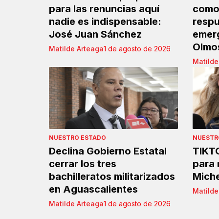
para las renuncias aquí
como 
nadie es indispensable:
respu
José Juan Sánchez
emerg
Olmo
Matilde Arteaga
1 de agosto de 2026
Matilde
NUESTRO ESTADO
NUESTR
Declina Gobierno Estatal
TIKTO
cerrar los tres
para 
bachilleratos militarizados
Miche
en Aguascalientes
Matilde
Matilde Arteaga
1 de agosto de 2026