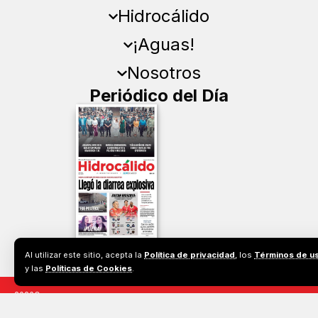
Hidrocálido
¡Aguas!
Nosotros
Periódico del Día
Al utilizar este sitio, acepta la
Política de privacidad
, los
Términos de u
y las
Políticas de Cookies
.
2026©
Todos los derechos reservados. Prohibida la reproducción parcial o total de los
contenidos de este sitio sin el permiso expreso de Empresa Editorial de Aguascalientes
S.A de C.V