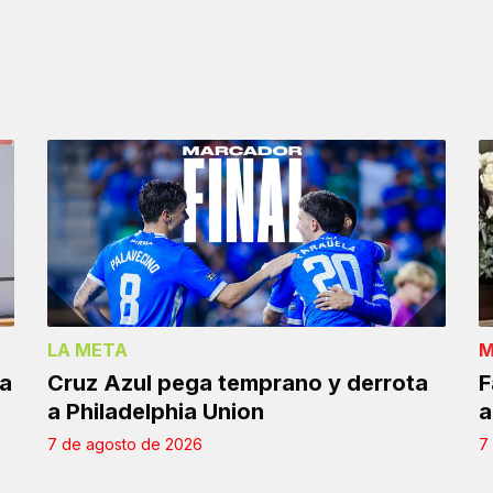
LA META
M
la
Cruz Azul pega temprano y derrota
F
a Philadelphia Union
a
7 de agosto de 2026
7