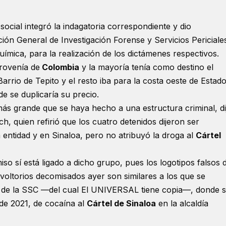
ocial integró la indagatoria correspondiente y dio
ión General de Investigación Forense y Servicios Periciale
química, para la realización de los dictámenes respectivos.
rovenía de
Colombia
y la mayoría tenía como destino el
rrio de Tepito y el resto iba para la costa oeste de Estad
e se duplicaría su precio.
ás grande que se haya hecho a una estructura criminal, di
h, quien refirió que los cuatro detenidos dijeron ser
 entidad y en Sinaloa, pero no atribuyó la droga al
Cártel
o sí está ligado a dicho grupo, pues los logotipos falsos 
voltorios decomisados ayer son similares a los que se
e de la SSC —del cual El UNIVERSAL tiene copia—, donde 
 de 2021, de cocaína al
Cártel de Sinaloa
en la alcaldía