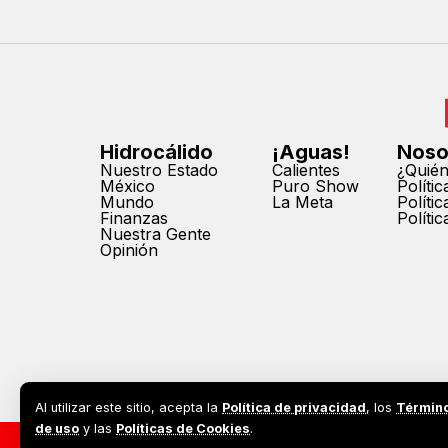
Hidrocálido
¡Aguas!
Noso
Nuestro Estado
Calientes
¿Quié
México
Puro Show
Políti
Mundo
La Meta
Políti
Finanzas
Políti
Nuestra Gente
Opinión
Al utilizar este sitio, acepta la
Política de privacidad
, los
Términ
de uso
y las
Políticas de Cookies
.
2026©
Todos los derechos reservados. Prohibida la reprodu