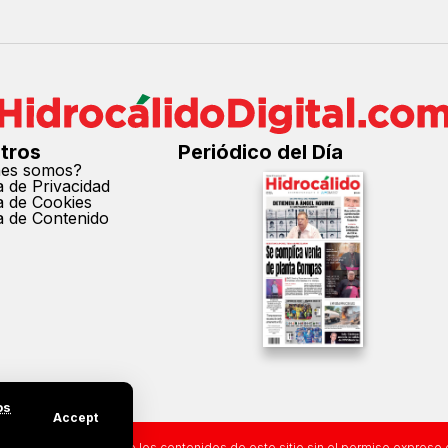
tros
Periódico del Día
nes somos?
ca de Privacidad
ca de Cookies
ca de Contenido
os
Accept
cción parcial o total de los contenidos de este sitio sin el permiso expreso