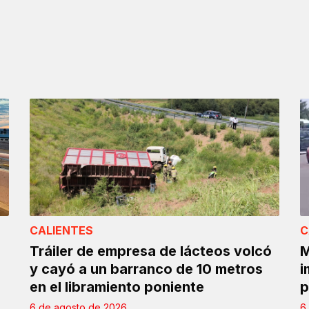
CALIENTES
C
Tráiler de empresa de lácteos volcó
M
y cayó a un barranco de 10 metros
i
en el libramiento poniente
p
6 de agosto de 2026
6