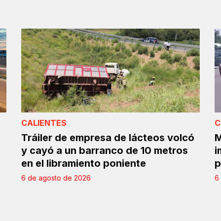
CALIENTES
C
Tráiler de empresa de lácteos volcó
M
y cayó a un barranco de 10 metros
i
en el libramiento poniente
p
6 de agosto de 2026
6