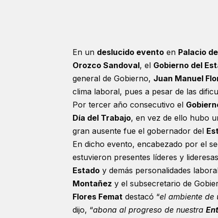
En un
deslucido evento
en
Palacio d
Orozco Sandoval
, el
Gobierno del Es
general de Gobierno,
Juan Manuel Flo
clima laboral, pues a pesar de las dific
Por tercer año consecutivo el
Gobiern
Día del Trabajo
, en vez de ello hubo 
gran ausente fue el gobernador del
Es
En dicho evento, encabezado por el se
estuvieron presentes líderes y lideresa
Estado
y demás personalidades labora
Montañez
y el subsecretario de Gobie
Flores Femat
destacó “
el ambiente de 
dijo, “
abona al progreso de nuestra
En