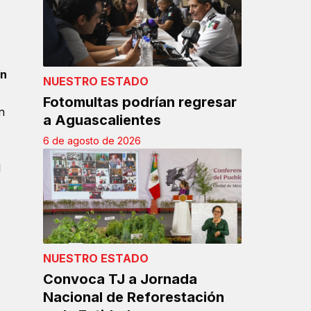
ín
NUESTRO ESTADO
Fotomultas podrían regresar
n
a Aguascalientes
6 de agosto de 2026
l
NUESTRO ESTADO
Convoca TJ a Jornada
Nacional de Reforestación