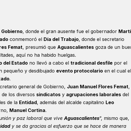
e Gobierno
, donde el gran ausente fue el gobernador
Mart
tado
conmemoró el
Día del Trabajo
, donde el secretario
res Femat
, presumió que
Aguascalientes
goza de un bue
ultades, aquí no ha habido huelgas.
o del Estado
no llevó a cabo el
tradicional desfile
por el
un pequeño y desdibujado
evento protocolario
en el cual e
tado
.
cretario general de Gobierno,
Juan Manuel Flores Femat
,
s de los diversos
sindicatos
y
agrupaciones laborales
del
les de la
Entidad
, además del alcalde capitalino
Leo
rno,
Manuel Cortina
.
unión y paz laboral que vive
Aguascalientes
”, mismo que,
tidad
y se da gracias al esfuerzo que se hace de manera