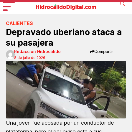
CALIENTES
Depravado uberiano ataca a
su pasajera
Redacción Hidrocálido
Compartir
8 de julio de 2026
Una joven fue
acosada
por un
conductor de
plataforma
, pero al dar aviso esta a sus