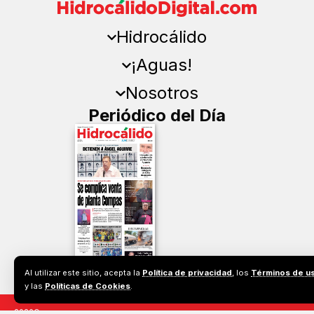
Hidrocálido
¡Aguas!
Nosotros
Periódico del Día
Al utilizar este sitio, acepta la
Política de privacidad
, los
Términos de u
y las
Políticas de Cookies
.
2026©