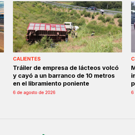
CALIENTES
C
Tráiler de empresa de lácteos volcó
M
y cayó a un barranco de 10 metros
i
en el libramiento poniente
p
6 de agosto de 2026
6