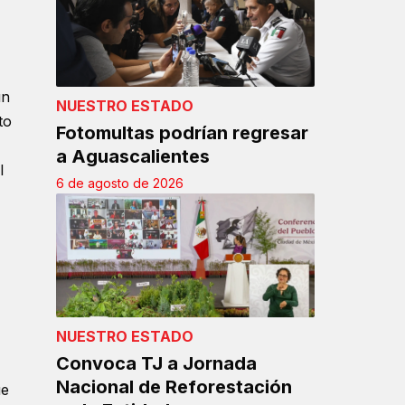
un
NUESTRO ESTADO
to
Fotomultas podrían regresar
a Aguascalientes
l
6 de agosto de 2026
NUESTRO ESTADO
Convoca TJ a Jornada
Nacional de Reforestación
ue