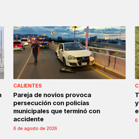
CALIENTES
C
n
Pareja de novios provoca
T
persecución con policías
y
municipales que terminó con
e
accidente
6
6 de agosto de 2026