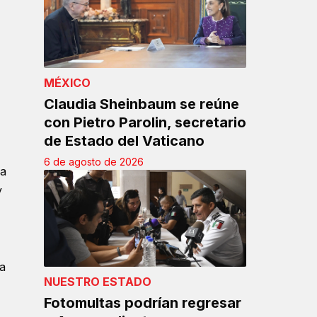
MÉXICO
Claudia Sheinbaum se reúne
con Pietro Parolin, secretario
de Estado del Vaticano
6 de agosto de 2026
la
y
ta
NUESTRO ESTADO
Fotomultas podrían regresar