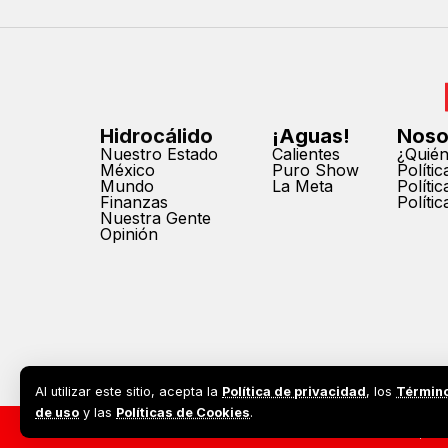
Hidrocálido
¡Aguas!
Noso
Nuestro Estado
Calientes
¿Quié
México
Puro Show
Políti
Mundo
La Meta
Políti
Finanzas
Políti
Nuestra Gente
Opinión
Al utilizar este sitio, acepta la
Política de privacidad
, los
Términ
de uso
y las
Políticas de Cookies
.
2026©
Todos los derechos reservados. Prohibida la reprodu