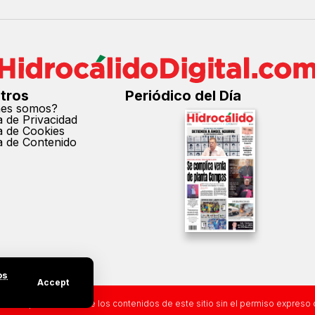
tros
Periódico del Día
nes somos?
ca de Privacidad
ca de Cookies
ca de Contenido
os
Accept
cción parcial o total de los contenidos de este sitio sin el permiso expreso