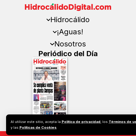
Hidrocálido
¡Aguas!
Nosotros
Periódico del Día
Al utilizar este sitio, acepta la
Política de privacidad
, los
Términos de u
y las
Políticas de Cookies
.