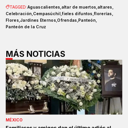
TAGGED:
Aguascalientes
altar de muertos
altares
Celebración
Cempasúchil
fieles difuntos
florerías
Flores
Jardínes Eternos
Ofrendas
Panteón
Panteón de la Cruz
MÁS NOTICIAS
MÉXICO
Familiares y amigos dan el último adiós al