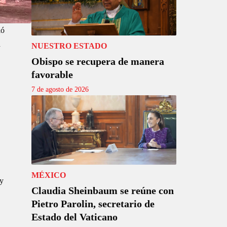
ló
a
NUESTRO ESTADO
Obispo se recupera de manera
favorable
7 de agosto de 2026
MÉXICO
 y
Claudia Sheinbaum se reúne con
Pietro Parolin, secretario de
Estado del Vaticano