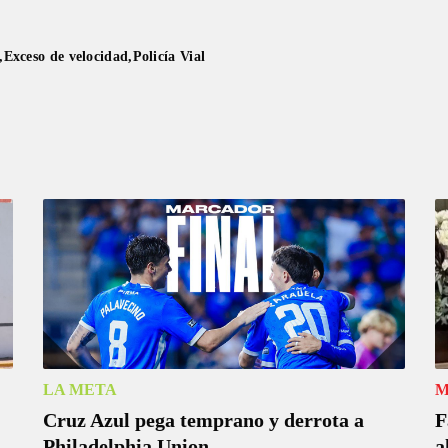
Exceso de velocidad
Policía Vial
LA META
M
Cruz Azul pega temprano y derrota a
F
Philadelphia Union
a