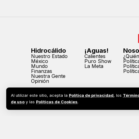
Hidrocálido
¡Aguas!
Noso
Nuestro Estado
Calientes
¿Quié
México
Puro Show
Políti
Mundo
La Meta
Políti
Finanzas
Políti
Nuestra Gente
Opinión
Al utilizar este sitio, acepta la
Política de privacidad
, los
Términ
de uso
y las
Políticas de Cookies
.