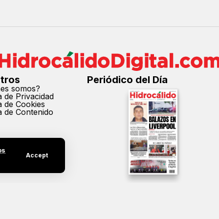
tros
Periódico del Día
nes somos?
ca de Privacidad
ca de Cookies
ca de Contenido
os
Accept