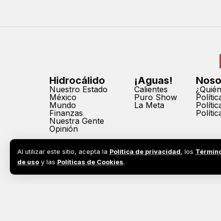
Hidrocálido
¡Aguas!
Noso
Nuestro Estado
Calientes
¿Quié
México
Puro Show
Políti
Mundo
La Meta
Políti
Finanzas
Políti
Nuestra Gente
Opinión
Al utilizar este sitio, acepta la
Política de privacidad
, los
Términ
de uso
y las
Políticas de Cookies
.