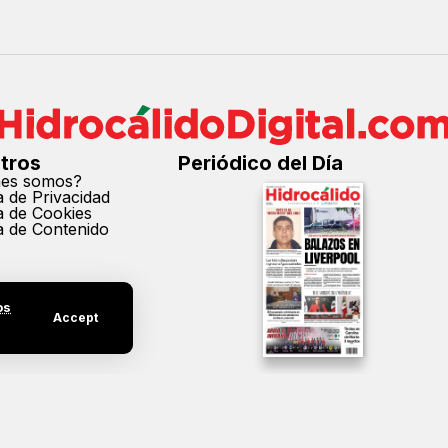
tros
Periódico del Día
nes somos?
ca de Privacidad
ca de Cookies
ca de Contenido
os
Accept