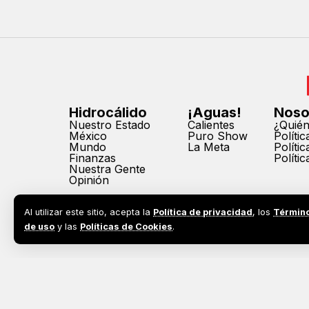
Hidrocálido
¡Aguas!
Noso
Nuestro Estado
Calientes
¿Quié
México
Puro Show
Políti
Mundo
La Meta
Políti
Finanzas
Políti
Nuestra Gente
Opinión
Al utilizar este sitio, acepta la
Política de privacidad
, los
Términ
de uso
y las
Políticas de Cookies
.