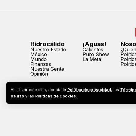
Hidrocálido
¡Aguas!
Noso
Nuestro Estado
Calientes
¿Quié
México
Puro Show
Políti
Mundo
La Meta
Políti
Finanzas
Políti
Nuestra Gente
Opinión
Al utilizar este sitio, acepta la
Política de privacidad
, los
Términ
de uso
y las
Políticas de Cookies
.
2026©
Todos los derechos reservados. Prohibida la reprodu