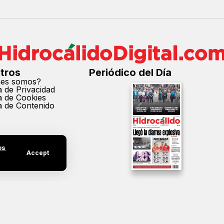
tros
Periódico del Día
nes somos?
ca de Privacidad
ca de Cookies
ca de Contenido
os
Accept
cción parcial o total de los contenidos de este sitio sin el permiso expreso