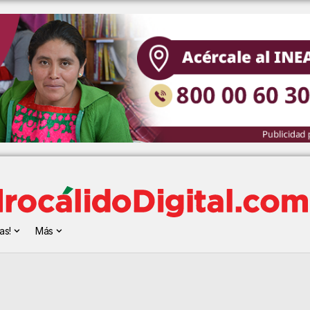
as!
Más