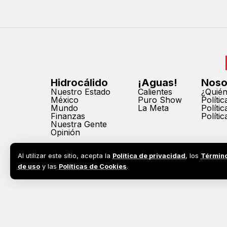
Hidrocálido
¡Aguas!
Noso
Nuestro Estado
Calientes
¿Quié
México
Puro Show
Políti
Mundo
La Meta
Políti
Finanzas
Políti
Nuestra Gente
Opinión
Al utilizar este sitio, acepta la
Política de privacidad
, los
Términ
de uso
y las
Políticas de Cookies
.