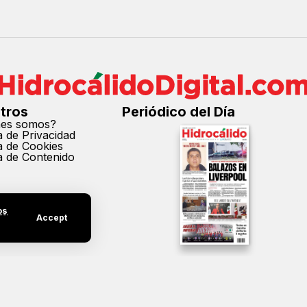
tros
Periódico del Día
nes somos?
ca de Privacidad
ca de Cookies
ca de Contenido
os
Accept