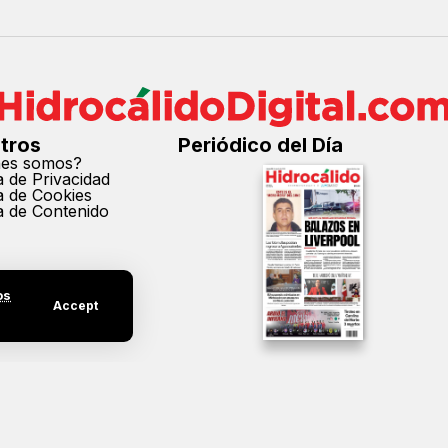
tros
Periódico del Día
nes somos?
ca de Privacidad
ca de Cookies
ca de Contenido
os
Accept
cción parcial o total de los contenidos de este sitio sin el permiso expreso