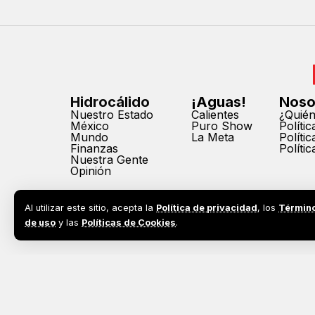
Hidrocálido
¡Aguas!
Noso
Nuestro Estado
Calientes
¿Quié
México
Puro Show
Políti
Mundo
La Meta
Políti
Finanzas
Políti
Nuestra Gente
Opinión
Al utilizar este sitio, acepta la
Política de privacidad
, los
Términ
de uso
y las
Políticas de Cookies
.
2026©
Todos los derechos reservados. Prohibida la reprodu