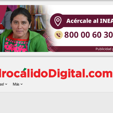
as!
Más