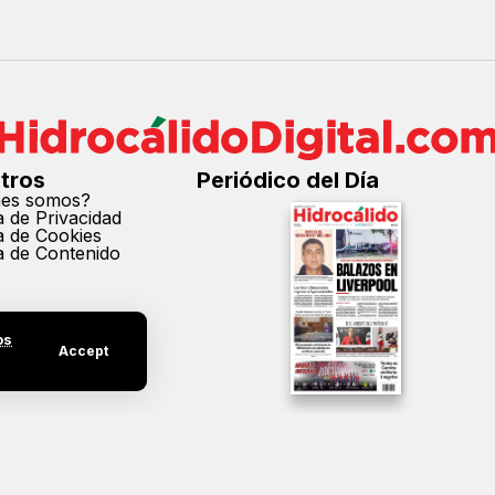
tros
Periódico del Día
nes somos?
ca de Privacidad
ca de Cookies
ca de Contenido
os
Accept