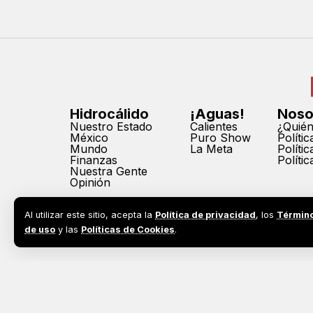
Hidrocálido
¡Aguas!
Noso
Nuestro Estado
Calientes
¿Quié
México
Puro Show
Políti
Mundo
La Meta
Políti
Finanzas
Políti
Nuestra Gente
Opinión
Al utilizar este sitio, acepta la
Política de privacidad
, los
Términ
de uso
y las
Políticas de Cookies
.