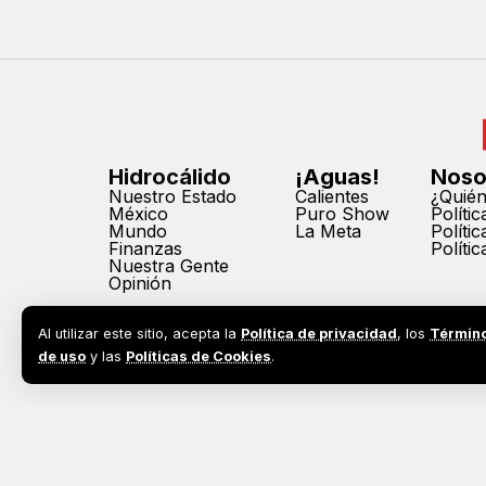
Hidrocálido
¡Aguas!
Noso
Nuestro Estado
Calientes
¿Quié
México
Puro Show
Políti
Mundo
La Meta
Políti
Finanzas
Políti
Nuestra Gente
Opinión
Al utilizar este sitio, acepta la
Política de privacidad
, los
Términ
de uso
y las
Políticas de Cookies
.