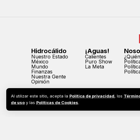
Hidrocálido
¡Aguas!
Noso
Nuestro Estado
Calientes
¿Quié
México
Puro Show
Políti
Mundo
La Meta
Políti
Finanzas
Políti
Nuestra Gente
Opinión
Al utilizar este sitio, acepta la
Política de privacidad
, los
Términ
de uso
y las
Políticas de Cookies
.