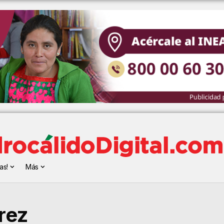
as!
Más
rez