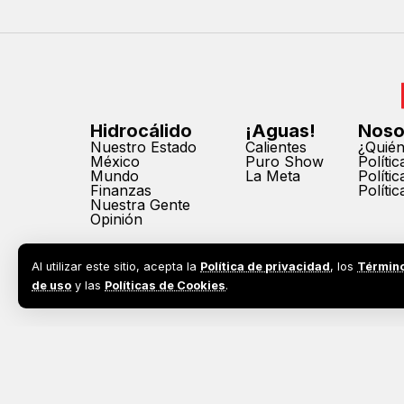
Hidrocálido
¡Aguas!
Noso
Nuestro Estado
Calientes
¿Quié
México
Puro Show
Políti
Mundo
La Meta
Políti
Finanzas
Políti
Nuestra Gente
Opinión
Al utilizar este sitio, acepta la
Política de privacidad
, los
Términ
de uso
y las
Políticas de Cookies
.
2026©
Todos los derechos reservados. Prohibida la reprodu