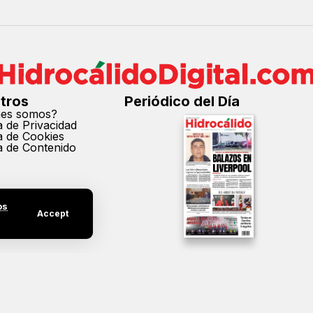
tros
Periódico del Día
nes somos?
ca de Privacidad
ca de Cookies
ca de Contenido
os
Accept
cción parcial o total de los contenidos de este sitio sin el permiso expreso