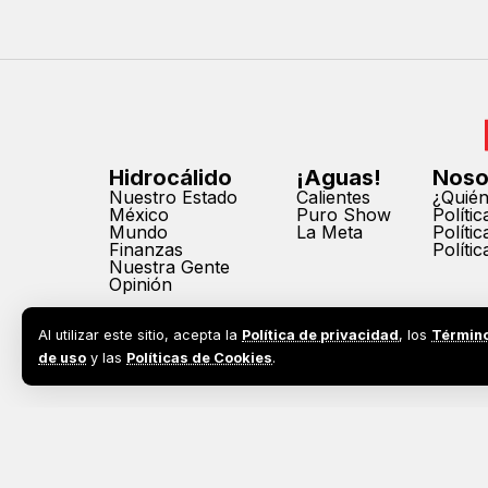
Hidrocálido
¡Aguas!
Noso
Nuestro Estado
Calientes
¿Quié
México
Puro Show
Políti
Mundo
La Meta
Políti
Finanzas
Políti
Nuestra Gente
Opinión
Al utilizar este sitio, acepta la
Política de privacidad
, los
Términ
de uso
y las
Políticas de Cookies
.