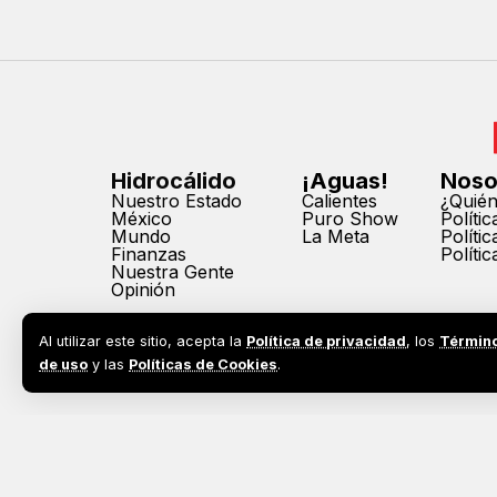
Hidrocálido
¡Aguas!
Noso
Nuestro Estado
Calientes
¿Quié
México
Puro Show
Políti
Mundo
La Meta
Políti
Finanzas
Políti
Nuestra Gente
Opinión
Al utilizar este sitio, acepta la
Política de privacidad
, los
Términ
de uso
y las
Políticas de Cookies
.