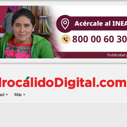
as!
Más
l