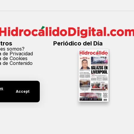
tros
Periódico del Día
nes somos?
ca de Privacidad
ca de Cookies
ca de Contenido
os
Accept
cción parcial o total de los contenidos de este sitio sin el permiso expreso