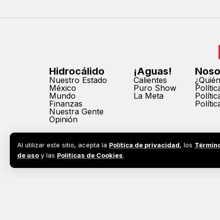
Hidrocálido
¡Aguas!
Noso
Nuestro Estado
Calientes
¿Quié
México
Puro Show
Políti
Mundo
La Meta
Políti
Finanzas
Políti
Nuestra Gente
Opinión
Al utilizar este sitio, acepta la
Política de privacidad
, los
Términ
de uso
y las
Políticas de Cookies
.
2026©
Todos los derechos reservados. Prohibida la reprodu