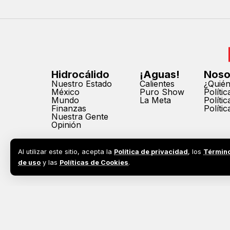
Hidrocálido
¡Aguas!
Noso
Nuestro Estado
Calientes
¿Quié
México
Puro Show
Políti
Mundo
La Meta
Políti
Finanzas
Políti
Nuestra Gente
Opinión
Al utilizar este sitio, acepta la
Política de privacidad
, los
Términ
de uso
y las
Políticas de Cookies
.
2026©
Todos los derechos reservados. Prohibida la reprodu