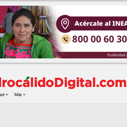
as!
Más