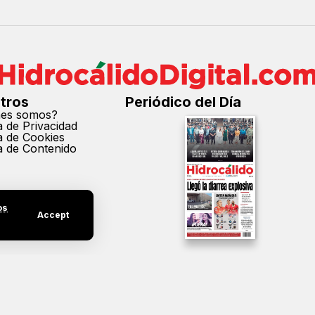
tros
Periódico del Día
nes somos?
ca de Privacidad
ca de Cookies
ca de Contenido
os
Accept
cción parcial o total de los contenidos de este sitio sin el permiso expreso