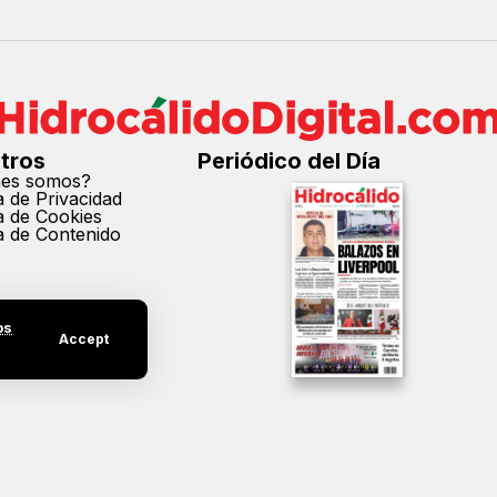
tros
Periódico del Día
nes somos?
ca de Privacidad
ca de Cookies
ca de Contenido
os
Accept
cción parcial o total de los contenidos de este sitio sin el permiso expreso