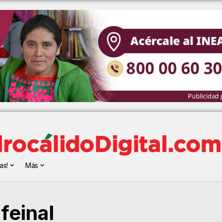
as!
Más
feinal