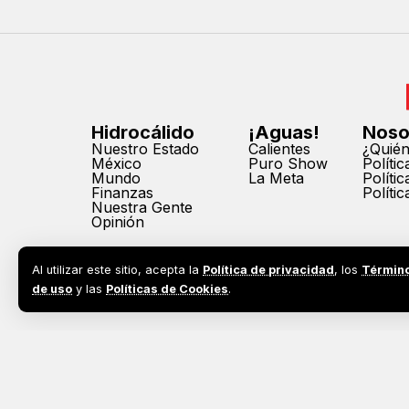
Hidrocálido
¡Aguas!
Noso
Nuestro Estado
Calientes
¿Quié
México
Puro Show
Políti
Mundo
La Meta
Políti
Finanzas
Políti
Nuestra Gente
Opinión
Al utilizar este sitio, acepta la
Política de privacidad
, los
Términ
de uso
y las
Políticas de Cookies
.
2026©
Todos los derechos reservados. Prohibida la reprodu