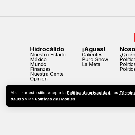
Hidrocálido
¡Aguas!
Noso
Nuestro Estado
Calientes
¿Quié
México
Puro Show
Políti
Mundo
La Meta
Políti
Finanzas
Políti
Nuestra Gente
Opinión
Al utilizar este sitio, acepta la
Política de privacidad
, los
Términ
de uso
y las
Políticas de Cookies
.