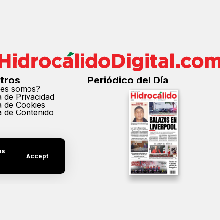
tros
Periódico del Día
nes somos?
ca de Privacidad
ca de Cookies
ca de Contenido
os
Accept