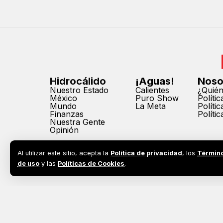
Hidrocálido
¡Aguas!
Noso
Nuestro Estado
Calientes
¿Quié
México
Puro Show
Políti
Mundo
La Meta
Políti
Finanzas
Políti
Nuestra Gente
Opinión
Al utilizar este sitio, acepta la
Política de privacidad
, los
Términ
de uso
y las
Políticas de Cookies
.