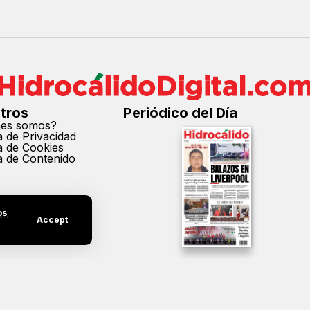
tros
Periódico del Día
nes somos?
ca de Privacidad
ca de Cookies
ca de Contenido
os
Accept