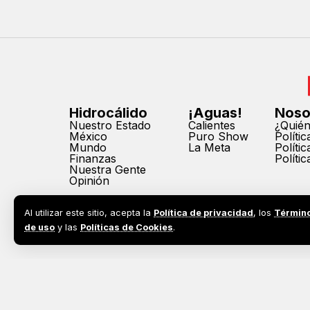
Hidrocálido
¡Aguas!
Noso
Nuestro Estado
Calientes
¿Quié
México
Puro Show
Políti
Mundo
La Meta
Políti
Finanzas
Políti
Nuestra Gente
Opinión
Al utilizar este sitio, acepta la
Política de privacidad
, los
Términ
de uso
y las
Políticas de Cookies
.