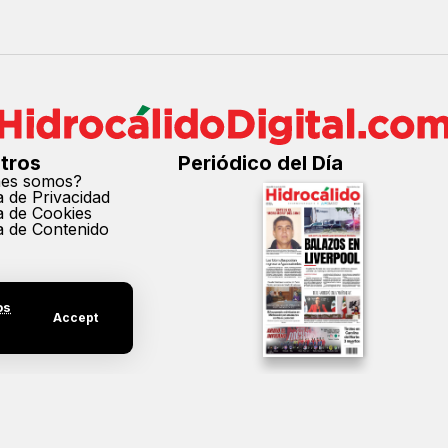
tros
Periódico del Día
nes somos?
ca de Privacidad
ca de Cookies
ca de Contenido
os
Accept