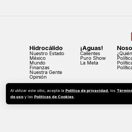
Hidrocálido
¡Aguas!
Noso
Nuestro Estado
Calientes
¿Quié
México
Puro Show
Políti
Mundo
La Meta
Políti
Finanzas
Políti
Nuestra Gente
Opinión
Al utilizar este sitio, acepta la
Política de privacidad
, los
Términ
de uso
y las
Políticas de Cookies
.