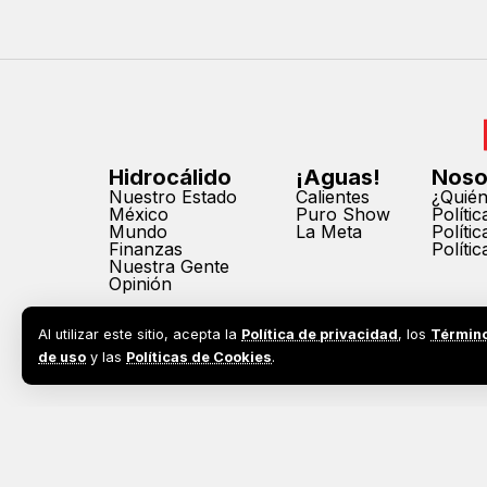
Hidrocálido
¡Aguas!
Noso
Nuestro Estado
Calientes
¿Quié
México
Puro Show
Políti
Mundo
La Meta
Políti
Finanzas
Políti
Nuestra Gente
Opinión
Al utilizar este sitio, acepta la
Política de privacidad
, los
Términ
de uso
y las
Políticas de Cookies
.