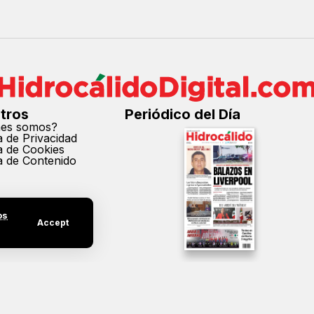
tros
Periódico del Día
nes somos?
ca de Privacidad
ca de Cookies
ca de Contenido
os
Accept