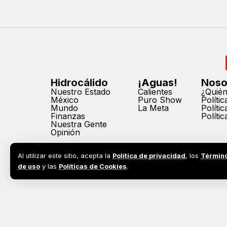
Hidrocálido
¡Aguas!
Noso
Nuestro Estado
Calientes
¿Quié
México
Puro Show
Políti
Mundo
La Meta
Políti
Finanzas
Políti
Nuestra Gente
Opinión
Al utilizar este sitio, acepta la
Política de privacidad
, los
Términ
de uso
y las
Políticas de Cookies
.