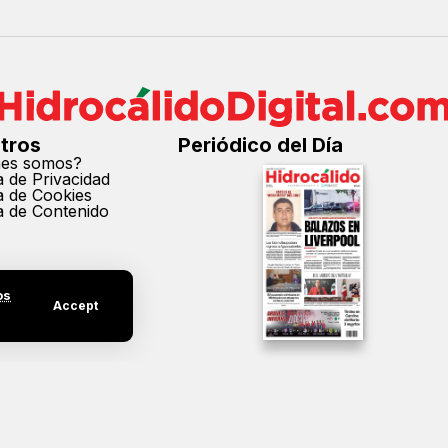
tros
Periódico del Día
nes somos?
ca de Privacidad
ca de Cookies
ca de Contenido
os
Accept
cción parcial o total de los contenidos de este sitio sin el permiso expreso