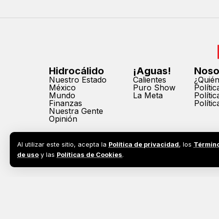
Hidrocálido
¡Aguas!
Noso
Nuestro Estado
Calientes
¿Quié
México
Puro Show
Políti
Mundo
La Meta
Políti
Finanzas
Políti
Nuestra Gente
Opinión
Al utilizar este sitio, acepta la
Política de privacidad
, los
Términ
de uso
y las
Políticas de Cookies
.
2026©
Todos los derechos reservados. Prohibida la reprodu