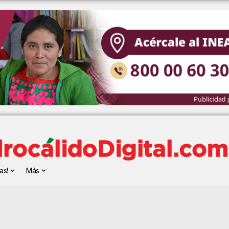
as!
Más