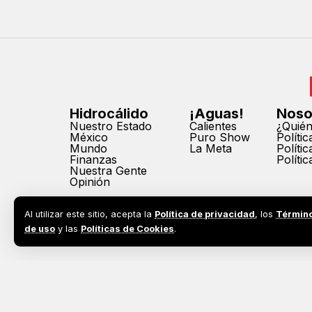
Hidrocálido
¡Aguas!
Noso
Nuestro Estado
Calientes
¿Quié
México
Puro Show
Políti
Mundo
La Meta
Políti
Finanzas
Políti
Nuestra Gente
Opinión
Al utilizar este sitio, acepta la
Política de privacidad
, los
Términ
de uso
y las
Políticas de Cookies
.