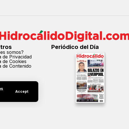
tros
Periódico del Día
nes somos?
ca de Privacidad
ca de Cookies
ca de Contenido
os
Accept