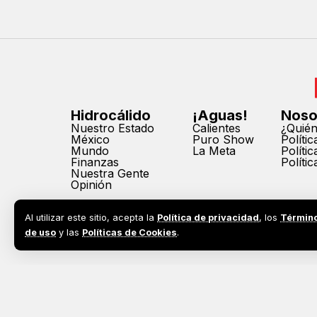
Hidrocálido
¡Aguas!
Noso
Nuestro Estado
Calientes
¿Quié
México
Puro Show
Políti
Mundo
La Meta
Políti
Finanzas
Políti
Nuestra Gente
Opinión
Al utilizar este sitio, acepta la
Política de privacidad
, los
Términ
de uso
y las
Políticas de Cookies
.