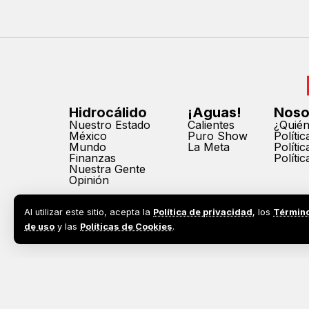
Hidrocálido
¡Aguas!
Noso
Nuestro Estado
Calientes
¿Quié
México
Puro Show
Políti
Mundo
La Meta
Políti
Finanzas
Políti
Nuestra Gente
Opinión
Al utilizar este sitio, acepta la
Política de privacidad
, los
Términ
de uso
y las
Políticas de Cookies
.