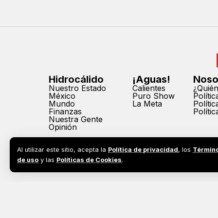
Hidrocálido
¡Aguas!
Noso
Nuestro Estado
Calientes
¿Quié
México
Puro Show
Políti
Mundo
La Meta
Políti
Finanzas
Políti
Nuestra Gente
Opinión
Al utilizar este sitio, acepta la
Política de privacidad
, los
Términ
de uso
y las
Políticas de Cookies
.