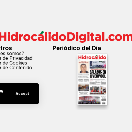
tros
Periódico del Día
nes somos?
ca de Privacidad
ca de Cookies
ca de Contenido
os
Accept