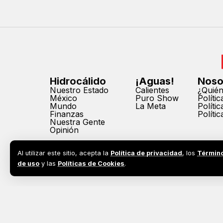
Hidrocálido
¡Aguas!
Noso
Nuestro Estado
Calientes
¿Quié
México
Puro Show
Políti
Mundo
La Meta
Políti
Finanzas
Políti
Nuestra Gente
Opinión
Al utilizar este sitio, acepta la
Política de privacidad
, los
Términ
de uso
y las
Políticas de Cookies
.