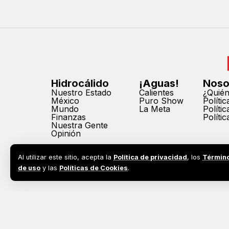
Hidrocálido
¡Aguas!
Noso
Nuestro Estado
Calientes
¿Quié
México
Puro Show
Políti
Mundo
La Meta
Políti
Finanzas
Políti
Nuestra Gente
Opinión
Al utilizar este sitio, acepta la
Política de privacidad
, los
Términ
de uso
y las
Políticas de Cookies
.