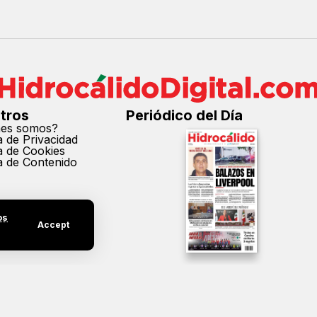
tros
Periódico del Día
nes somos?
ca de Privacidad
ca de Cookies
ca de Contenido
os
Accept