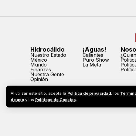
Hidrocálido
¡Aguas!
Noso
Nuestro Estado
Calientes
¿Quié
México
Puro Show
Políti
Mundo
La Meta
Políti
Finanzas
Políti
Nuestra Gente
Opinión
Al utilizar este sitio, acepta la
Política de privacidad
, los
Términ
de uso
y las
Políticas de Cookies
.