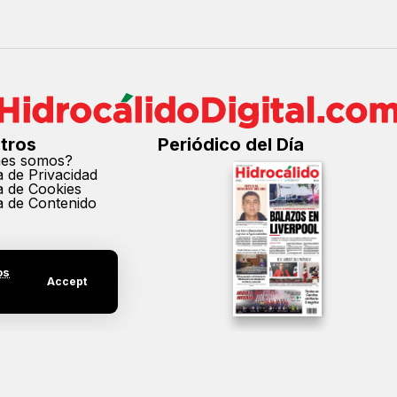
tros
Periódico del Día
nes somos?
ca de Privacidad
ca de Cookies
ca de Contenido
os
Accept