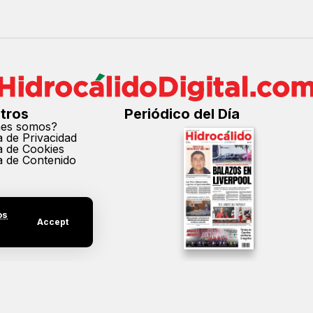
tros
Periódico del Día
nes somos?
ca de Privacidad
ca de Cookies
ca de Contenido
os
Accept