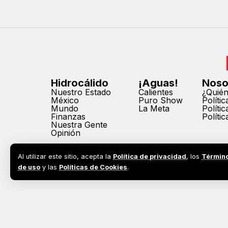
Hidrocálido
¡Aguas!
Noso
Nuestro Estado
Calientes
¿Quié
México
Puro Show
Políti
Mundo
La Meta
Políti
Finanzas
Políti
Nuestra Gente
Opinión
Al utilizar este sitio, acepta la
Política de privacidad
, los
Términ
de uso
y las
Políticas de Cookies
.