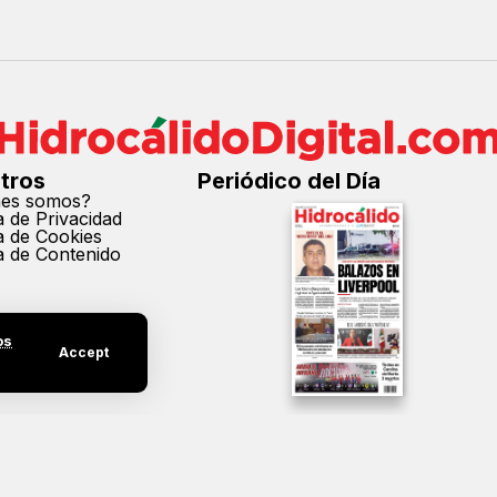
tros
Periódico del Día
nes somos?
ca de Privacidad
ca de Cookies
ca de Contenido
os
Accept