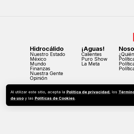
Hidrocálido
¡Aguas!
Noso
Nuestro Estado
Calientes
¿Quié
México
Puro Show
Políti
Mundo
La Meta
Políti
Finanzas
Políti
Nuestra Gente
Opinión
Al utilizar este sitio, acepta la
Política de privacidad
, los
Términ
de uso
y las
Políticas de Cookies
.