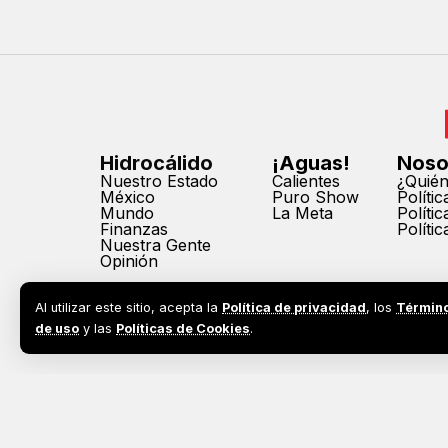
Hidrocálido
¡Aguas!
Noso
Nuestro Estado
Calientes
¿Quié
México
Puro Show
Políti
Mundo
La Meta
Políti
Finanzas
Políti
Nuestra Gente
Opinión
Al utilizar este sitio, acepta la
Política de privacidad
, los
Términ
de uso
y las
Políticas de Cookies
.