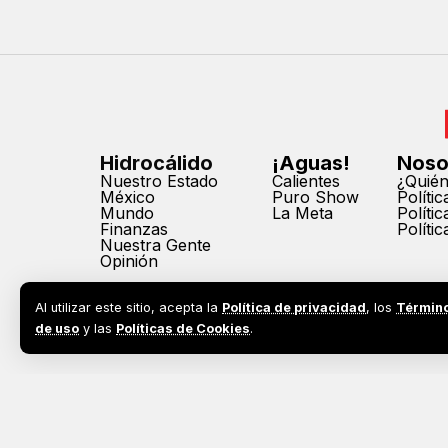
Hidrocálido
¡Aguas!
Noso
Nuestro Estado
Calientes
¿Quié
México
Puro Show
Políti
Mundo
La Meta
Políti
Finanzas
Políti
Nuestra Gente
Opinión
Al utilizar este sitio, acepta la
Política de privacidad
, los
Términ
de uso
y las
Políticas de Cookies
.