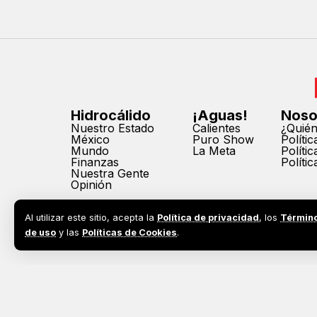
Hidrocálido
¡Aguas!
Noso
Nuestro Estado
Calientes
¿Quié
México
Puro Show
Políti
Mundo
La Meta
Políti
Finanzas
Políti
Nuestra Gente
Opinión
Al utilizar este sitio, acepta la
Política de privacidad
, los
Términ
de uso
y las
Políticas de Cookies
.