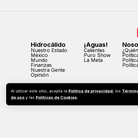
Hidrocálido
¡Aguas!
Noso
Nuestro Estado
Calientes
¿Quié
México
Puro Show
Políti
Mundo
La Meta
Políti
Finanzas
Políti
Nuestra Gente
Opinión
Al utilizar este sitio, acepta la
Política de privacidad
, los
Términ
de uso
y las
Políticas de Cookies
.
2026©
Todos los derechos reservados. Prohibida la reprodu