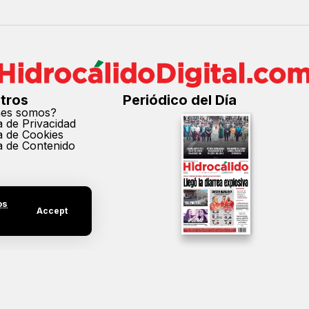
tros
Periódico del Día
nes somos?
ca de Privacidad
ca de Cookies
ca de Contenido
os
Accept
cción parcial o total de los contenidos de este sitio sin el permiso expreso