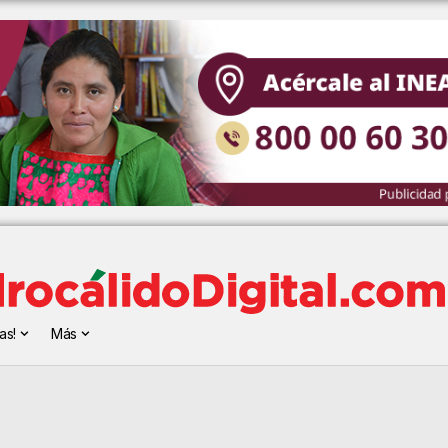
as!
Más