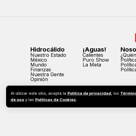
Hidrocálido
¡Aguas!
Noso
Nuestro Estado
Calientes
¿Quié
México
Puro Show
Políti
Mundo
La Meta
Políti
Finanzas
Políti
Nuestra Gente
Opinión
Al utilizar este sitio, acepta la
Política de privacidad
, los
Términ
de uso
y las
Políticas de Cookies
.