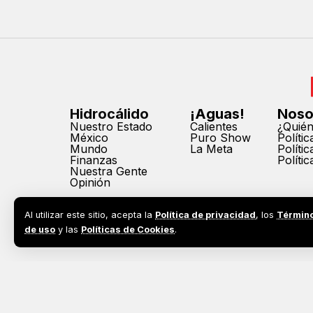
Hidrocálido
¡Aguas!
Noso
Nuestro Estado
Calientes
¿Quié
México
Puro Show
Políti
Mundo
La Meta
Políti
Finanzas
Políti
Nuestra Gente
Opinión
Al utilizar este sitio, acepta la
Política de privacidad
, los
Términ
de uso
y las
Políticas de Cookies
.