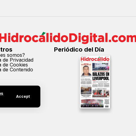
tros
Periódico del Día
nes somos?
ca de Privacidad
ca de Cookies
ca de Contenido
os
Accept